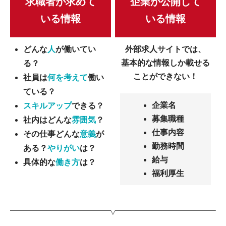
求職者が求めて
企業が公開して
いる情報
いる情報
どんな
人
が働いてい
外部求人サイトでは、
基本的な情報しか載せる
る？
ことができない！
社員は
何を考えて
働い
ている？
企業名
スキルアップ
できる？
募集職種
社内はどんな
雰囲気
？
仕事内容
その仕事どんな
意義
が
勤務時間
ある？
やりがい
は？
給与
具体的な
働き方
は？
福利厚生