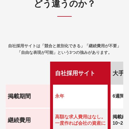
どう違うのか？
自社採用サイトは「競合と差別化できる」「継続費用が不要」
「自由な表現が可能」という3つの強みがあります。
自社採用サイト
大手
掲載期間
永年
6週間
高額な求人費用はなし。
掲載継
継続費用
一度作れば会社の資産に
10~28